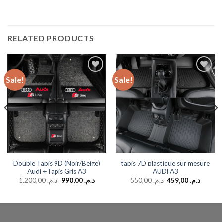
RELATED PRODUCTS
Sale!
Sale!
Add to
Add to
wishlist
wishlist
Double Tapis 9D (Noir/Beige)
tapis 7D plastique sur mesure
Audi +Tapis Gris A3
AUDI A3
1.200,00
د.م.
990,00
د.م.
550,00
د.م.
459,00
د.م.