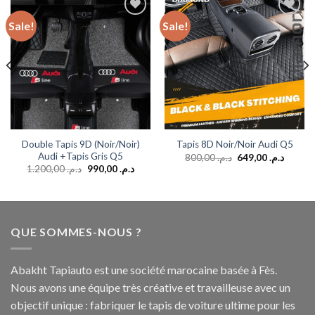
Sale!
Sale!
Add to
Add to
wishlist
wishlist
Double Tapis 9D (Noir/Noir)
Tapis 8D Noir/Noir Audi Q5
Audi +Tapis Gris Q5
800,00
د.م.
649,00
د.م.
1.200,00
د.م.
990,00
د.م.
QUE SOMMES-NOUS ?
Abakht Tapiauto est une société marocaine basée à Fès.
Nous avons une équipe très créative et travailleuse avec un
objectif unique : fabriquer le tapis de voiture ultime pour les