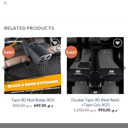
h
RELATED PRODUCTS
Sale!
Sale!
Add to
Add to
wishlist
wishlist
Double Tapis 9D (Noir/Noir)
Tapis 8D Noir/Beige IX25
+Tapis Gris IX25
800,00
د.م.
649,00
د.م.
1.200,00
د.م.
990,00
د.م.