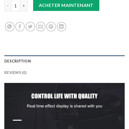
Double Tapis 9D (Noir/beige) +Tapis Gris IX25 quantity
ACHETER MAINTENANT
DESCRIPTION
REVIEWS (0)