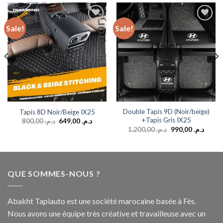
Sale!
Sale!
Add to
Add to
wishlist
wishlist
Double Tapis 9D (Noir/beige)
Tapis 8D Noir/Beige IX25
+Tapis Gris IX25
800,00
د.م.
649,00
د.م.
1.200,00
د.م.
990,00
د.م.
QUE SOMMES-NOUS ?
Abakht Tapiauto est une société marocaine basée à Fès.
Nous avons une équipe très créative et travailleuse avec un