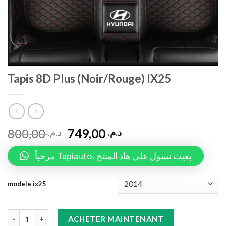
Tapis 8D Plus (Noir/Rouge) IX25
800,00
749,00
د.م.
د.م.
مرحباً Tapiauto، بغيت نسول على هاد المنتج
modele ix25
Tapis 8D Plus (Noir/Rouge) IX25 quantity
ACHETER MAINTENANT