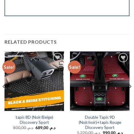
RELATED PRODUCTS
Sale!
Sale!
Add to
Add to
wishlist
wishlist
tapis 8D (Noir/Beige)
Double Tapis 9D
Discovery Sport
(Noir/noir)+tapis Rouge
Discovery Sport
800,00
د.م.
689,00
د.م.
1.220,00
د.م.
990,00
د.م.