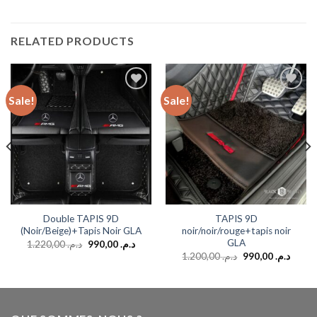
RELATED PRODUCTS
Sale!
Sale!
Add to
Add to
wishlist
wishlist
Double TAPIS 9D
TAPIS 9D
(Noir/Beige)+Tapis Noir GLA
noir/noir/rouge+tapis noir
GLA
1.220,00
د.م.
990,00
د.م.
1.200,00
د.م.
990,00
د.م.