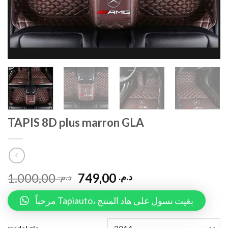
TAPIS 8D plus marron GLA
1.000,00
749,00
د.م.
د.م.
مرحباً Tapiauto، بغيت نسول على هاد المنتج