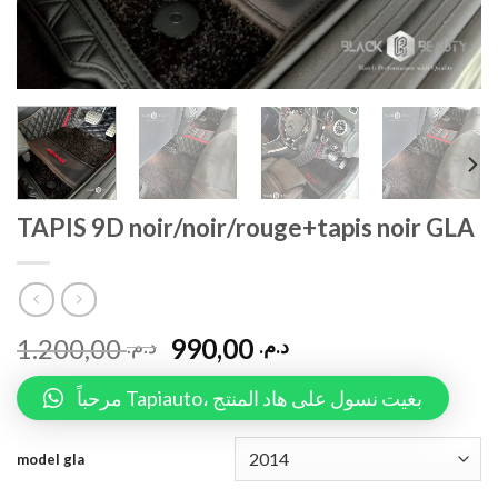
TAPIS 9D noir/noir/rouge+tapis noir GLA
1.200,00
990,00
د.م.
د.م.
مرحباً Tapiauto، بغيت نسول على هاد المنتج
model gla