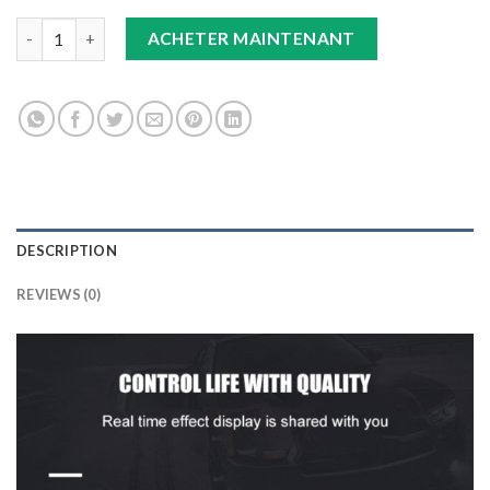
TAPIS 9D noir/noir/rouge+tapis noir GLA quantity
ACHETER MAINTENANT
DESCRIPTION
REVIEWS (0)