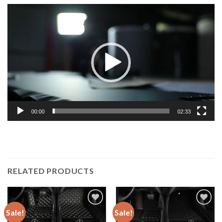
Lecteur
vidéo
00:00
02:33
RELATED PRODUCTS
Sale!
Sale!
Add to
Add to
wishlist
wishlist