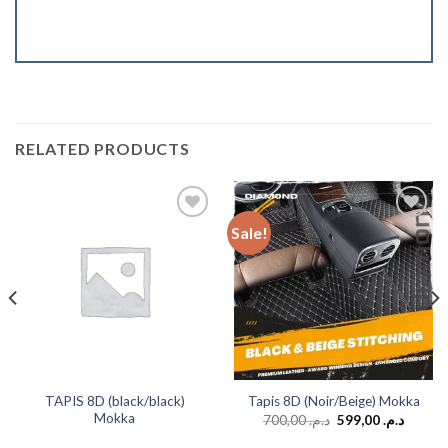
RELATED PRODUCTS
Sale!
Add to
Add to
wishlist
wishlist
TAPIS 8D (black/black)
Tapis 8D (Noir/Beige) Mokka
Mokka
700,00
د.م.
599,00
د.م.