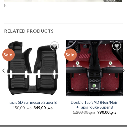
h
RELATED PRODUCTS
Sale!
Sale!
Add to
Add to
wishlist
wishlist
Double Tapis 9D (Noir/Noir)
Tapis 5D sur mesure Super B
+Tapis rouge Super B
450,00
د.م.
349,00
د.م.
1.200,00
د.م.
990,00
د.م.