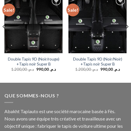
Sale!
Sale!
Add to
Add to
wishlist
wishlist
Double Tapis 9D (Noir/rouge)
Double Tapis 9D (Noir/Noir)
+Tapis noir Super B
+Tapis noir Super B
1.200,00
د.م.
990,00
د.م.
1.200,00
د.م.
990,00
د.م.
QUE SOMMES-NOUS ?
Abakht Tapiauto est une société marocaine basée à Fès.
Nous avons une équipe très créative et travailleuse avec un
objectif unique : fabriquer le tapis de voiture ultime pour les