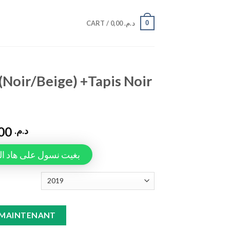
0
CART /
0,00
د.م.
(Noir/Beige) +Tapis Noir
1.100,00
د.م.
Tapiauto، بغيت نسول على هاد المنتج
Tapis Noir Touareg quantity
 MAINTENANT