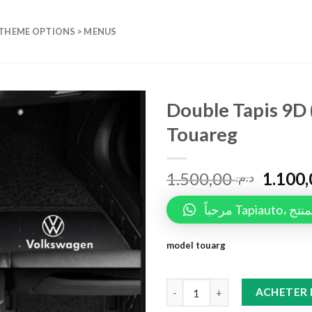
 THEME OPTIONS > MENUS
Double Tapis 9D 
Touareg
Add to
wishlist
1.500,00
د.م.
مرحباً 
model touarg
Double Tapis 9D (Noir/Beige) +
ACHETER