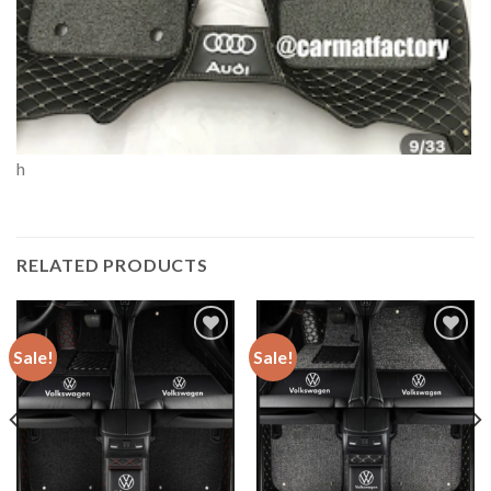
h
RELATED PRODUCTS
Sale!
Sale!
Add to
Add to
wishlist
wishlist