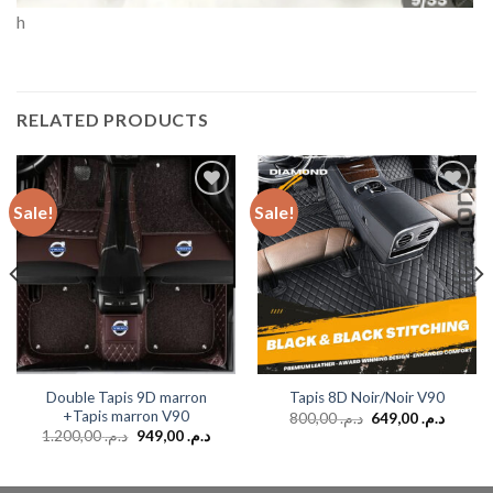
h
RELATED PRODUCTS
Sale!
Sale!
Add to
Add to
wishlist
wishlist
Double Tapis 9D marron
Tapis 8D Noir/Noir V90
+Tapis marron V90
800,00
د.م.
649,00
د.م.
1.200,00
د.م.
949,00
د.م.