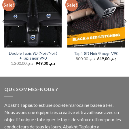
Sale!
Sale!
Add to
Add to
wishlist
wishlist
Double Tapis 9D (Noir/Noir)
Tapis 8D Noir/Rouge V90
+Tapis noir V90
800,00
د.م.
649,00
د.م.
1.200,00
د.م.
949,00
د.م.
QUE SOMMES-NOUS ?
Abakht Tapiauto est une société marocaine basée à Fès.
Nous avons une équipe très créative et travailleuse avec un
objectif unique : fabriquer le tapis de voiture ultime pour les
conducteurs de tous les jours. Abakht Tapiauto a