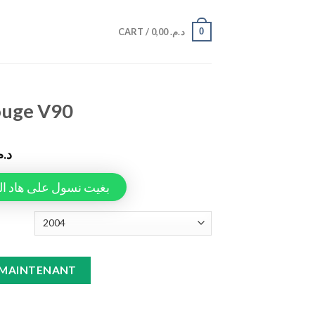
0
CART /
0,00
د.م.
ouge V90
د..
Tapiauto، بغيت نسول على هاد المنتج
tity
 MAINTENANT