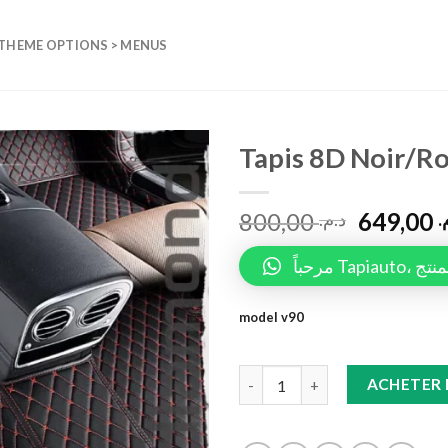
 THEME OPTIONS > MENUS
Tapis 8D Noir/R
Add to
800,00
649,00
wishlist
م
د.م.
مرحباً 
model v90
Tapis 8D Noir/Rouge V90 quan
ACHETER