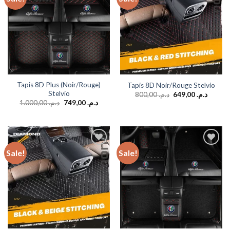
wishlist
wishlist
Tapis 8D Plus (Noir/Rouge)
Tapis 8D Noir/Rouge Stelvio
Stelvio
800,00
د.م.
649,00
د.م.
1.000,00
د.م.
749,00
د.م.
Sale!
Sale!
Add to
Add to
wishlist
wishlist