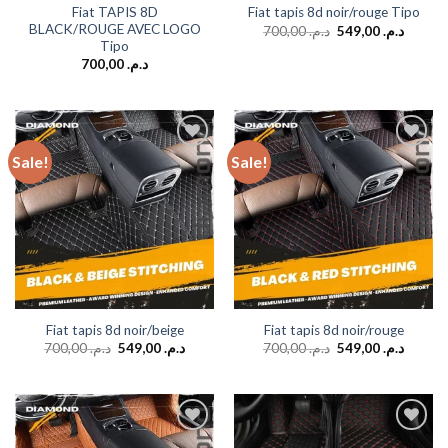
Fiat TAPIS 8D
Fiat tapis 8d noir/rouge Tipo
BLACK/ROUGE AVEC LOGO
700,00
د.م.
549,00
د.م.
Tipo
700,00
د.م.
Sale!
Sale!
Add to
Add to
wishlist
wishlist
Fiat tapis 8d noir/beige
Fiat tapis 8d noir/rouge
700,00
د.م.
549,00
د.م.
700,00
د.م.
549,00
د.م.
Add to
Add to