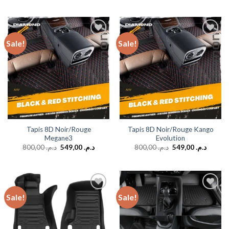
Sale!
Sale!
Add to
Add to
wishlist
wishlist
Tapis 8D Noir/Rouge
Tapis 8D Noir/Rouge Kango
Megane3
Evolution
800,00
د.م.
549,00
د.م.
800,00
د.م.
549,00
د.م.
Sale!
Sale!
Add to
Add to
wishlist
wishlist