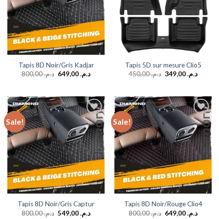
Tapis 8D Noir/Gris Kadjar
Tapis 5D sur mesure Clio5
800,00
د.م.
649,00
د.م.
450,00
د.م.
349,00
د.م.
Sale!
Sale!
Add to
Add to
wishlist
wishlist
Tapis 8D Noir/Gris Captur
Tapis 8D Noir/Rouge Clio4
800,00
د.م.
549,00
د.م.
800,00
د.م.
649,00
د.م.