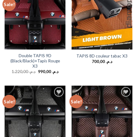
Sale!
Add to
Add to
wishlist
wishlist
Double TAPIS 9D
TAPIS 8D couleur tabac X3
(Black/Black)+Tapis Rouge
700,00
د.م.
X3
1.220,00
د.م.
990,00
د.م.
Sale!
Sale!
Add to
Add to
wishlist
wishlist