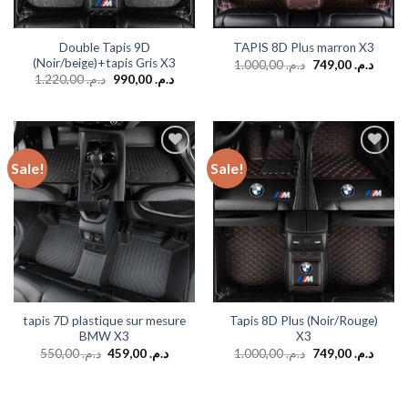
Double Tapis 9D
TAPIS 8D Plus marron X3
(Noir/beige)+tapis Gris X3
1.000,00
د.م.
749,00
د.م.
1.220,00
د.م.
990,00
د.م.
Sale!
Sale!
Add to
Add to
wishlist
wishlist
tapis 7D plastique sur mesure
Tapis 8D Plus (Noir/Rouge)
BMW X3
X3
550,00
د.م.
459,00
د.م.
1.000,00
د.م.
749,00
د.م.