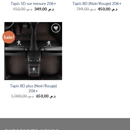
Tapis 5D sur mesure 206+
Tapis 8D (Noir/Rouge) 206+
450,00
د.م.
349,00
د.م.
799,00
د.م.
450,00
د.م.
Sale!
Add to
wishlist
Tapis 8D plus (Noir/Rouge)
206+
1.000,00
د.م.
650,00
د.م.